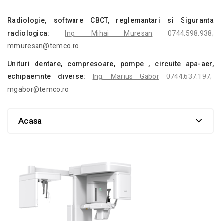
Radiologie, software CBCT, reglemantari si Siguranta
radiologica:
Ing. Mihai Muresan
0744.598.938;
mmuresan@temco.ro
Unituri dentare, compresoare, pompe , circuite apa-aer,
echipaemnte diverse:
Ing. Marius Gabor
0744.637.197;
mgabor@temco.ro
Acasa