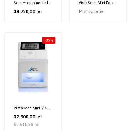
Scaner cu placute fosforice...
VistaScan Mini Easy 2.0,...
38.720,00 lei
Pret special
-35%
VistaScan Mini View 2.0,...
32.900,00 lei
50.615,38 lei