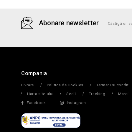
Abonare newsletter
Câstigă un v
Compania
Livrare
Politica de Cookies
Termeni si conditii
Harta site-ului
Sedii
Tracking
Marci
Facebook
Instagram