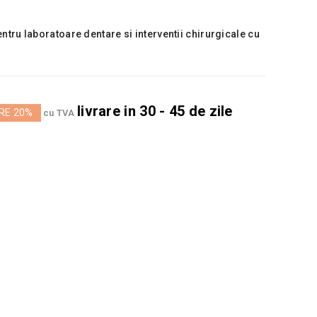
ru laboratoare dentare si interventii chirurgicale cu
livrare in 30 - 45 de zile
RE 20%
cu TVA