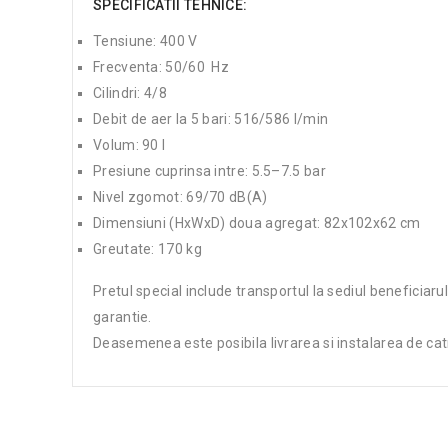
SPECIFICATII TEHNICE:
Tensiune: 400 V
Frecventa: 50/60 Hz
Cilindri: 4/8
Debit de aer la 5 bari: 516/586 l/min
Volum: 90 l
Presiune cuprinsa intre: 5.5–7.5 bar
Nivel zgomot: 69/70 dB(A)
Dimensiuni (HxWxD) doua agregat: 82x102x62 cm
Greutate: 170 kg
Pretul special include transportul la sediul beneficiarul
garantie.
Deasemenea este posibila livrarea si instalarea de cat