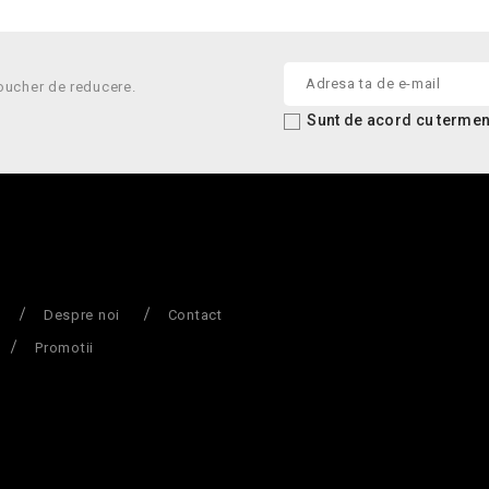
oucher de reducere.
Sunt de acord cu termenii
Despre noi
Contact
Promotii