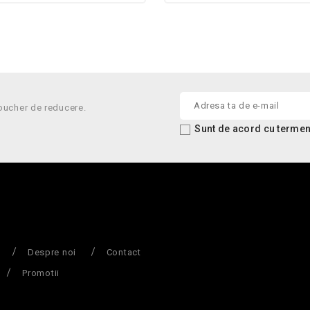
oucher de reducere.
Sunt de acord cu termenii
Despre noi
Contact
Promotii