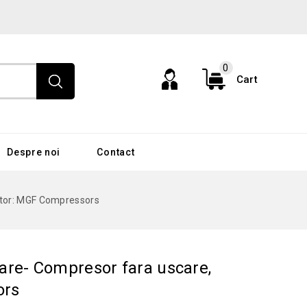
0
Cart
Despre noi
Contact
ator: MGF Compressors
are- Compresor fara uscare,
ors