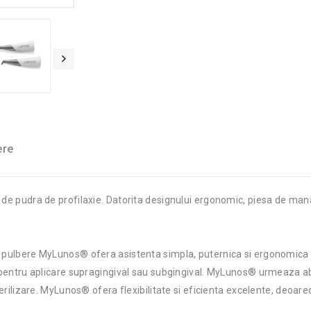
ere
 de pudra de profilaxie. Datorita designului ergonomic, piesa de man
e pulbere MyLunos® ofera asistenta simpla, puternica si ergonomica a
ta pentru aplicare supragingival sau subgingival. MyLunos® urmeaza 
sterilizare. MyLunos® ofera flexibilitate si eficienta excelente, deoa