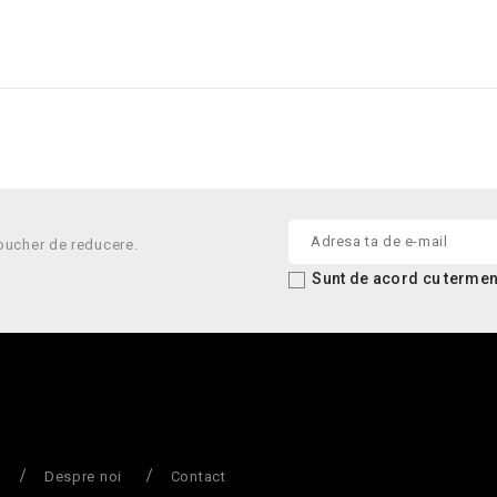
oucher de reducere.
Sunt de acord cu termenii
Despre noi
Contact