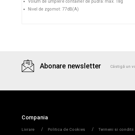
Volum de umplere container de pudra: max. 18g
Nivel de zgomot: 77dB(A)
Abonare newsletter
Câstigă un v
Compania
Livrare
Politica de Cookies
Termeni si conditii