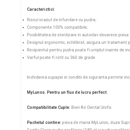
Caracterictici:
Riscul scazut de infundare cu pudra;
Componente 100% compatibile;
Posibilitatea de sterilizare in autoclav deoarece piesa 
Designul ergonomic, echilibrat, asigura un tratament p
Recipientul pentru pudra poate fi umplut inainte de ince
Varful poate fi rotit cu 360 de grade.
Inchiderea supapei in conditii de siguranta permite inc
MyLunos. Pentru un flux de lucru perfect.
Compatibilitate Cuple:
Bien Air Dental Unifix
Pachetul contine:
piesa de mana MyLunos, duza Supra, 
Gentle Clean pudra profilaxie (180 g) si pudra profila