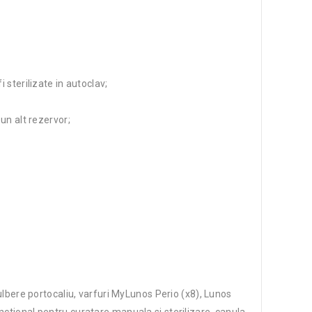
 sterilizate in autoclav;
un alt rezervor;
lbere portocaliu, varfuri MyLunos Perio (x8), Lunos
nctional pentru curatare manuala si sterilizare, canula