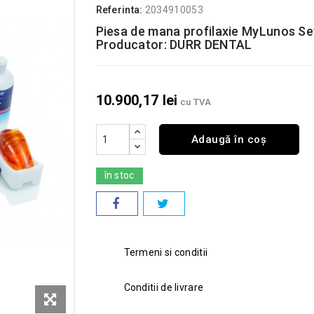
Referinta:
2034910053
Piesa de mana profilaxie MyLunos Set 
Producator: DURR DENTAL
10.900,17 lei
cu TVA
Adaugă în coș
în stoc
Termeni si conditii
Conditii de livrare