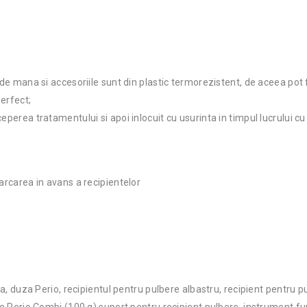
de mana si accesoriile sunt din plastic termorezistent, de aceea pot fi
erfect;
perea tratamentului si apoi inlocuit cu usurinta in timpul lucrului cu 
arcarea in avans a recipientelor
duza Perio, recipientul pentru pulbere albastru, recipient pentru pu
xie Perio Combi (100 g),suport pentru recipient pulbere, instrument fu