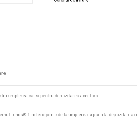
Conditii de livrare
ere
entru umplerea cat si pentru depozitarea acestora.
emul Lunos® fiind erogomic de la umplerea si pana la depozitarea re