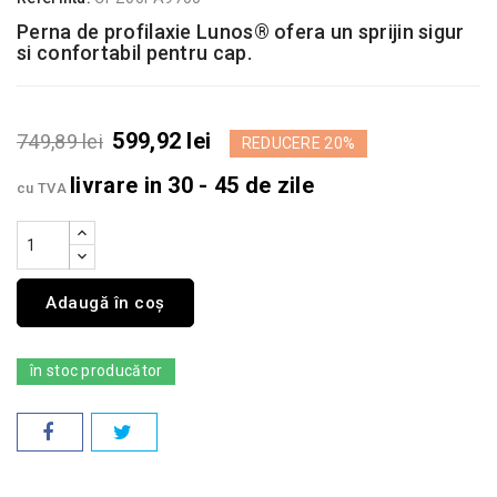
Perna de profilaxie Lunos® ofera un sprijin sigur
si confortabil pentru cap.
599,92 lei
749,89 lei
REDUCERE 20%
livrare in 30 - 45 de zile
cu TVA
Adaugă în coș
în stoc producător