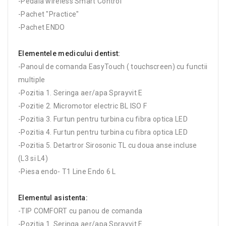
-Pedala wireless Smart Control
-Pachet "Practice"
-Pachet ENDO
Elementele medicului dentist:
-Panoul de comanda EasyTouch ( touchscreen) cu functii
multiple
-Pozitia 1. Seringa aer/apa Sprayvit E
-Pozitie 2. Micromotor electric BL ISO F
-Pozitia 3. Furtun pentru turbina cu fibra optica LED
-Pozitia 4. Furtun pentru turbina cu fibra optica LED
-Pozitia 5. Detartror Sirosonic TL cu doua anse incluse
(L3 si L4)
-Piesa endo- T1 Line Endo 6 L
Elementul asistenta:
-TIP COMFORT cu panou de comanda
-Pozitia 1. Seringa aer/apa Sprayvit E